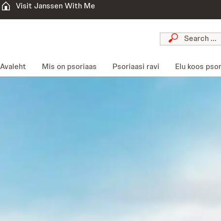
Visit Janssen With Me
Avaleht
Mis on psoriaas
Psoriaasi ravi
Elu koos psor