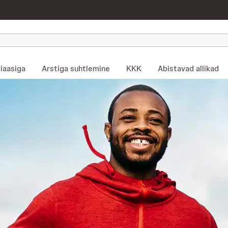
iaasiga
Arstiga suhtlemine
KKK
Abistavad allikad